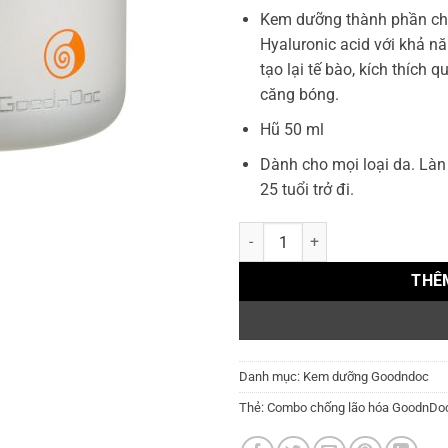
Kem dưỡng thành phần chí
Hyaluronic acid với khả nă
tạo lại tế bào, kích thích 
căng bóng.
Hũ 50 ml
Dành cho mọi loại da. Làn
25 tuổi trở đi.
Kem dưỡng ẩm ốc sên GoodnDoc S
THÊ
Danh mục:
Kem dưỡng Goodndoc
Thẻ:
Combo chống lão hóa GoodnDo