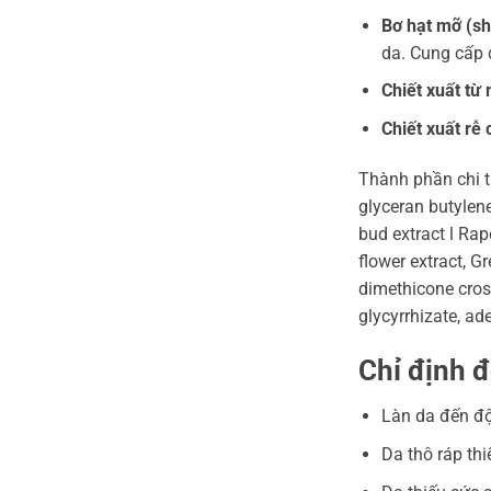
Bơ hạt mỡ (sh
da. Cung cấp 
Chiết xuất từ 
Chiết xuất rễ
Thành phần chi ti
glyceran butylene
bud extract l Rap
flower extract, G
dimethicone cross
glycyrrhizate, ad
Chỉ định đ
Làn da đến độ
Da thô ráp th