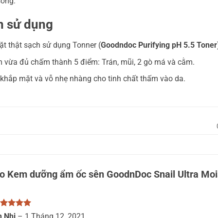
sống.
n sử dụng
ặt thật sạch sử dụng Tonner (
Goodndoc Purifying pH 5.5 Toner
 vừa đủ chấm thành 5 điểm: Trán, mũi, 2 gò má và cằm.
hắp mặt và vỗ nhẹ nhàng cho tinh chất thấm vào da.
ho
Kem dưỡng ẩm ốc sên GoodnDoc Snail Ultra Mo
ược xếp
n Nhi
–
1 Tháng 12, 2021