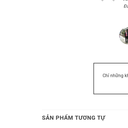
h
Đã
sa
Chỉ những k
SẢN PHẨM TƯƠNG TỰ