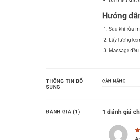
Da thiếu sức 
Hướng dẫ
Sau khi rửa m
Lấy lượng kem
Massage đều k
THÔNG TIN BỔ
CÂN NẶNG
SUNG
1 đánh giá c
ĐÁNH GIÁ (1)
Đ
A