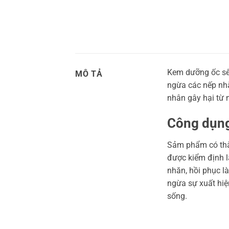
Kem dưỡng ốc sên
MÔ TẢ
ngừa các nếp nhă
nhân gây hại từ 
Công dụng
Sảm phẩm có thàn
được kiểm định l
nhăn, hồi phục l
ngừa sự xuất hiệ
sống.