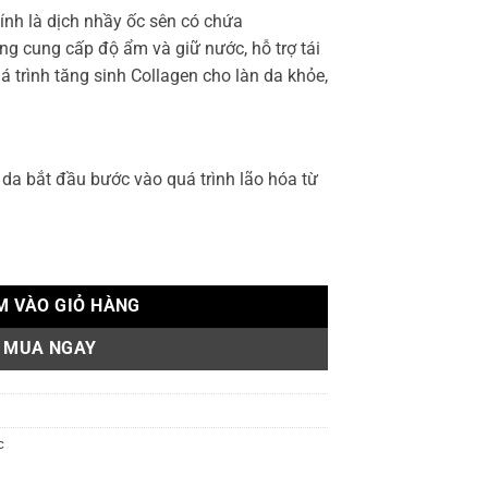
nh là dịch nhầy ốc sên có chứa
ng cung cấp độ ẩm và giữ nước, hỗ trợ tái
quá trình tăng sinh Collagen cho làn da khỏe,
 da bắt đầu bước vào quá trình lão hóa từ
nail Ultra Moisture Cream số lượng
M VÀO GIỎ HÀNG
MUA NGAY
c