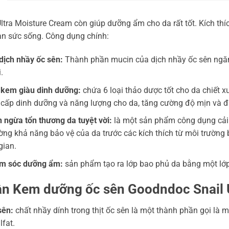
Ultra Moisture Cream còn giúp dưỡng ẩm cho da rất tốt. Kích thí
àn sức sống. Công dụng chính:
ịch nhầy ốc sên:
Thành phần mucin của dịch nhầy ốc sên ngăn
.
 kem giàu dinh dưỡng:
chứa 6 loại thảo dược tốt cho da chiết x
 cấp dinh dưỡng và năng lượng cho da, tăng cường độ mịn và đà
 ngừa tổn thương da tuyệt vời:
là một sản phẩm công dụng cải 
ờng khả năng bảo vệ của da trước các kích thích từ môi trường 
gian.
m sóc dưỡng ẩm:
sản phẩm tạo ra lớp bao phủ da bằng một lớ
n Kem dưỡng ốc sên Goodndoc Snail 
sên:
chất nhầy dính trong thịt ốc sên là một thành phần gọi là 
lfat.