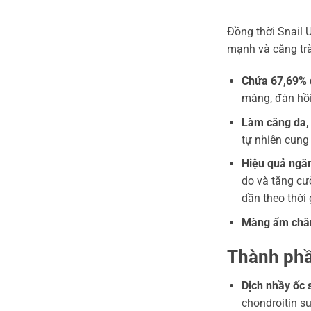
Đồng thời Snail 
mạnh và căng tr
Chứa 67,69% d
màng, đàn hồi
Làm căng da,
tự nhiên cung
Hiệu quả ngăn
do và tăng cư
dần theo thời 
Màng ẩm chă
Thành phầ
Dịch nhầy ốc 
chondroitin su