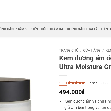
ÒNG SẢN PHẨM
KIẾN THỨC CHĂM DA
CHÍNH SÁCH ĐẠI LÝ
LIÊN 
TRANG CHỦ
/
CỬA HÀNG
/
KE
Kem dưỡng ẩm ốc
Ultra Moisture C
5.00
1311 đã bán
5.00
out of
494.000
₫
5
Kem dưỡng ẩm và chứa nồn
giữ ẩm bên trong và làn d