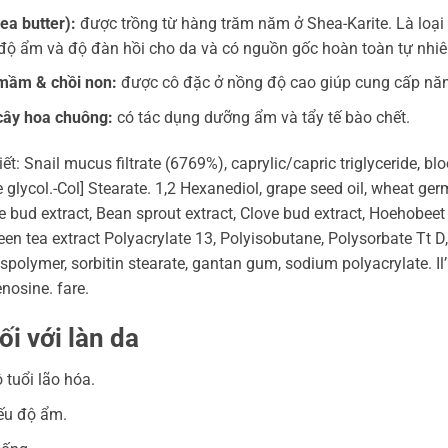
ea butter):
được trồng từ hàng trăm năm ở Shea-Karite. Là loại 
độ ẩm và độ đàn hồi cho da và có nguồn gốc hoàn toàn tự nhiê
​​mầm & chồi non:
được cô đặc ở nồng độ cao giúp cung cấp năn
 cây hoa chuông:
có tác dụng dưỡng ẩm và tẩy tế bào chết.
ết: Snail mucus filtrate (6769%), caprylic/capric triglyceride, blo
 glycol.-Col] Stearate. 1,2 Hexanediol, grape seed oil, wheat germ
e bud extract, Bean sprout extract, Clove bud extract, Hoehobeet 
reen tea extract Polyacrylate 13, Polyisobutane, Polysorbate Tt D
polymer, sorbitin stearate, gantan gum, sodium polyacrylate. Il
enosine. fare.
ối với làn da
 tuổi lão hóa.
iếu độ ẩm.