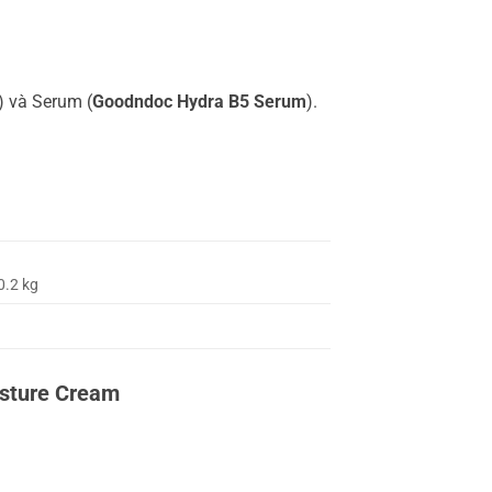
) và Serum (
Goodndoc Hydra B5 Serum
).
0.2 kg
isture Cream