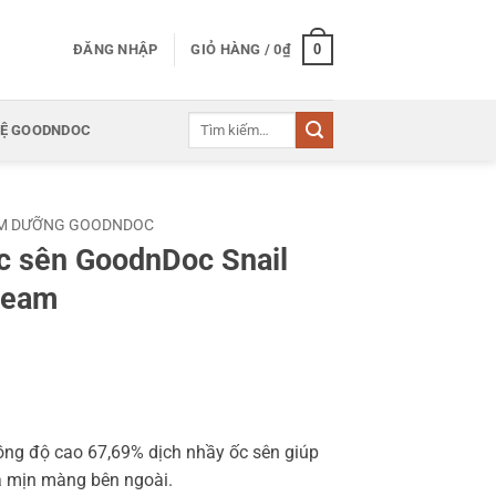
0
ĐĂNG NHẬP
GIỎ HÀNG /
0
₫
Tìm
HỆ GOODNDOC
kiếm:
M DƯỠNG GOODNDOC
 sên GoodnDoc Snail
ream
g độ cao 67,69% dịch nhầy ốc sên giúp
a mịn màng bên ngoài.