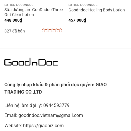
LOTION GOODNDOC
LOTION GOODNDOC
Sữa dưỡng ẩm GooDndoc Three
Goodndoc Healing Body Lotion
Out Clear Lotion
448.000
₫
457.000
₫
327 đã bán
0
out
of
5
Công ty nhập khẩu & phân phối độc quyền: GIAO
TRADING CO.,LTD
Liên hệ làm đại lý: 0944593779
Email: goodndoc.vietnam@gmail.com
Website: https://giaobiz.com