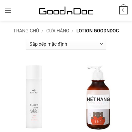
Skip
0
to
content
TRANG CHỦ
/
CỬA HÀNG
/
LOTION GOODNDOC
HẾT HÀNG