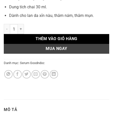
Dung tích chai 30 ml.
Dành cho lan da xỉn nàu, thâm nám, thâm mụn.
Serum dưỡng sáng mờ thâm nám Goodndoc Vitamin C-16.5 Daily Wh
THÊM VÀO GIỎ HÀNG
MUA NGAY
Danh mục:
Serum Goodndoc
MÔ TẢ