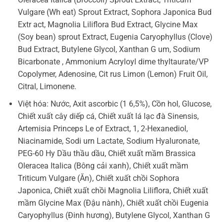
Vulgare (Wh eat) Sprout Extract, Sophora Japonica Bud
Extr act, Magnolia Liliflora Bud Extract, Glycine Max
(Soy bean) sprout Extract, Eugenia Caryophyllus (Clove)
Bud Extract, Butylene Glycol, Xanthan G um, Sodium
Bicarbonate , Ammonium Acryloyl dime thyltaurate/VP
Copolymer, Adenosine, Cit rus Limon (Lemon) Fruit Oil,
Citral, Limonene.
Việt hóa: Nước, Axit ascorbic (1 6,5%), Cồn hol, Glucose,
Chiết xuất cây diếp cá, Chiết xuất lá lạc đà Sinensis,
Artemisia Princeps Le of Extract, 1, 2-Hexanediol,
Niacinamide, Sodi urn Lactate, Sodium Hyaluronate,
PEG-60 Hy Dầu thầu dầu, Chiết xuất mầm Brassica
Oleracea Italica (Bông cải xanh), Chiết xuất mầm
Triticum Vulgare (Ăn), Chiết xuất chồi Sophora
Japonica, Chiết xuất chồi Magnolia Liliflora, Chiết xuất
mầm Glycine Max (Đậu nành), Chiết xuất chồi Eugenia
Caryophyllus (Đinh hương), Butylene Glycol, Xanthan G