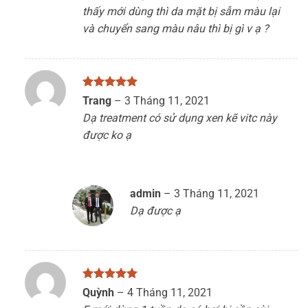
thấy mới dùng thì da mặt bị sẫm màu lại
và chuyển sang màu nâu thì bị gì v ạ ?
Được xếp
Trang
–
3 Tháng 11, 2021
hạng
5
5
Dạ treatment có sử dụng xen kẽ vitc này
sao
được ko ạ
admin
–
3 Tháng 11, 2021
Dạ được ạ
Được xếp
Quỳnh
–
4 Tháng 11, 2021
hạng
5
5