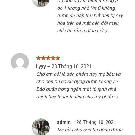
Dạ như vậy là bình thường ạ,
do 1 lượng nhỏ Vit C không
được da hấp thu hết nên bị oxy
hóa trên bê mặt nên đổi màu,
chỉ cần rửa mặt là hết ạ.
Được xếp
Lyyy
–
28 Tháng 10, 2021
hạng
5
5
Cho em hỏi là sản phẩm này mẹ bầu và
sao
cho con bú có sử dụng được không ạ?
Bảo quản trong ngăn mát tủ lạnh nhà
mình hay tủ lạnh riêng cho mỹ phẩm ạ
admin
–
28 Tháng 10, 2021
Mẹ bầu cho con bú dùng được