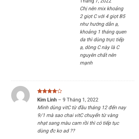
Tháng 7, 2022
Chị nên mix khoảng
2 giọt C với 4 giọt B5
như hướng dẫn ạ,
khoảng 1 tháng quen
da thì dùng trực tiếp
ạ, dòng C này là C
nguyên chất nên
mạnh
Được
Kim Linh
–
9 Tháng 1, 2022
xếp hạng
Mình dùng vitC từ đầu tháng 12 đến nay
4
5 sao
9/1 mà sao chai vitC chuyển từ vàng
nhạt sang màu cam rồi thì có tiếp tục
dùng đc ko ad ??