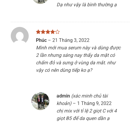
Dạ như vậy là bình thường ạ
Được
Phúc
–
21 Tháng 3, 2022
xếp hạng
Mình mới mua serum này và dùng được
4
5 sao
2 lần nhưng sáng nay thấy da mặt có
chấm đỏ và sưng ở vùng da mắt. như
vậy có nên dùng tiếp ko ạ?
admin
(xác minh chủ tài
khoản)
–
1 Tháng 9, 2022
chị mix với tỉ lệ 2 giọt C với 4
giọt B5 để da quen dần ạ