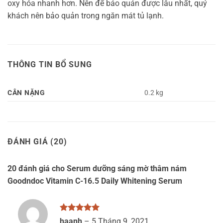
oxy hóa nhanh hơn. Nên để bảo quản được lâu nhất, quý
khách nên bảo quản trong ngăn mát tủ lạnh.
THÔNG TIN BỔ SUNG
CÂN NẶNG
0.2 kg
ĐÁNH GIÁ (20)
20 đánh giá cho
Serum dưỡng sáng mờ thâm nám
Goodndoc Vitamin C-16.5 Daily Whitening Serum
Được xếp
haanh
–
5 Tháng 9, 2021