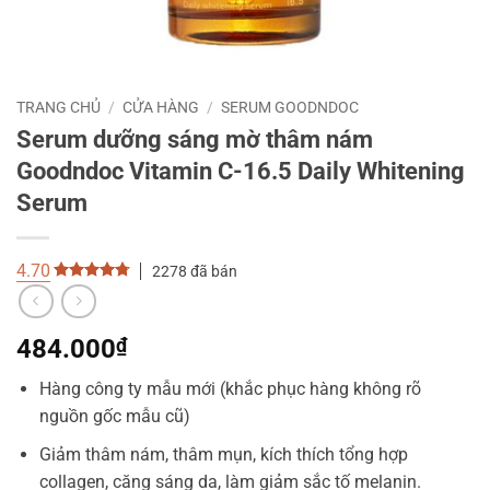
TRANG CHỦ
/
CỬA HÀNG
/
SERUM GOODNDOC
Serum dưỡng sáng mờ thâm nám
Goodndoc Vitamin C-16.5 Daily Whitening
Serum
4.70
2278 đã bán
4.70
out
of 5
484.000
₫
Hàng công ty mẫu mới (khắc phục hàng không rõ
nguồn gốc mẫu cũ)
Giảm thâm nám, thâm mụn, kích thích tổng hợp
collagen, căng sáng da, làm giảm sắc tố melanin.