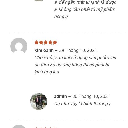
ạ, để ngăn mát tủ lạnh là được
ạ, không cần phải tủ mỹ phẩm
riêng ạ
Được xếp
Kim oanh
–
29 Tháng 10, 2021
hạng
5
5
Cho e hỏi, sau khi sử dụng sản phẩm lên
sao
da tầm 5p da ửng hồng thì có phải bị
kích ứng k ạ
admin
–
30 Tháng 10, 2021
Dạ như vậy là bình thường ạ