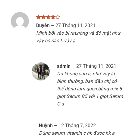
Được
Duyên
–
27 Tháng 11, 2021
xếp hạng
Mình bôi vào bị rát,nóng và đỏ mặt như
4
5 sao
vậy có sao k vậy ạ.
admin
–
27 Tháng 11, 2021
Dạ không sao ạ, như vậy là
bình thường, ban đầu chị có
thể dùng làm quen bằng mix 5
giọt Serum B5 với 1 giọt Serum
C ạ
Huỳnh
–
12 Tháng 7, 2022
Dùng serum vitamin c hk được hk ạ