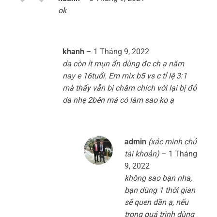
hạng
5
5
ok
sao
khanh
–
1 Tháng 9, 2022
da còn ít mụn ẩn dùng đc ch ạ năm
nay e 16tuổi. Em mix b5 vs c tỉ lệ 3:1
mà thấy vẫn bị châm chích với lại bị đỏ
da nhẹ 2bên má có làm sao ko ạ
admin
(xác minh chủ
tài khoản)
–
1 Tháng
9, 2022
không sao bạn nha,
bạn dùng 1 thời gian
sẽ quen dần ạ, nếu
trong quá trình dùng