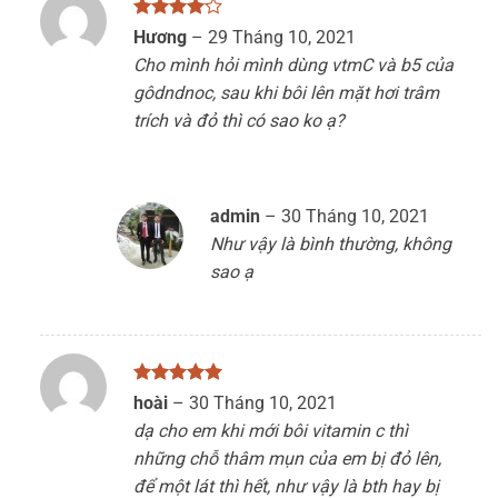
Được
Hương
–
29 Tháng 10, 2021
xếp hạng
Cho mình hỏi mình dùng vtmC và b5 của
4
5 sao
gôdndnoc, sau khi bôi lên mặt hơi trâm
trích và đỏ thì có sao ko ạ?
admin
–
30 Tháng 10, 2021
Như vậy là bình thường, không
sao ạ
Được xếp
hoài
–
30 Tháng 10, 2021
hạng
5
5
dạ cho em khi mới bôi vitamin c thì
sao
những chỗ thâm mụn của em bị đỏ lên,
để một lát thì hết, như vậy là bth hay bị