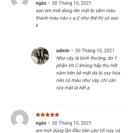
Được xếp
ngân
–
30 Tháng 10, 2021
hạng
5
5
sao em mới dùng lên mặt bị sẫm màu
sao
thành màu nâu v ạ:(( như thế thì có sao
k
admin
–
30 Tháng 10, 2021
Như vậy là bình thường, do 1
phần Vit C không hấp thu hết
nằm trên bề mặt da bị oxy hóa
nên có màu như vậy, chỉ cần
rửa mặt là hết ạ
Được xếp
ngân
–
30 Tháng 10, 2021
hạng
5
5
em mới dùng lần đầu tiên vào tối nay và
sao