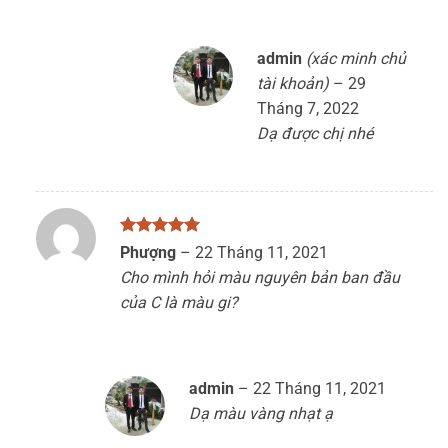
admin
(xác minh chủ
tài khoản)
–
29
Tháng 7, 2022
Dạ được chị nhé
Được xếp
Phượng
–
22 Tháng 11, 2021
hạng
5
5
Cho mình hỏi màu nguyên bản ban đầu
sao
của C là màu gi?
admin
–
22 Tháng 11, 2021
Dạ màu vàng nhạt ạ