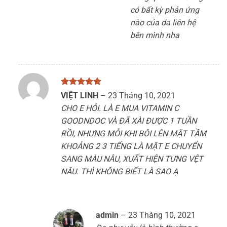
có bất kỳ phản ứng
nào của da liên hệ
bên mình nha
Được xếp
VIỆT LINH
–
23 Tháng 10, 2021
hạng
5
5
CHO E HỎI. LÀ E MUA VITAMIN C
sao
GOODNDOC VÀ ĐÃ XÀI ĐƯỢC 1 TUẦN
RỒI, NHƯNG MỖI KHI BÔI LÊN MẶT TẦM
KHOẢNG 2 3 TIẾNG LÀ MẶT E CHUYỂN
SANG MÀU NÂU, XUẤT HIỆN TƯNG VỆT
NÂU. THÌ KHÔNG BIẾT LÀ SAO Ạ
admin
–
23 Tháng 10, 2021