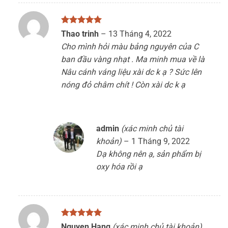
Được xếp
Thao trinh
–
13 Tháng 4, 2022
hạng
5
5
Cho mình hỏi màu bảng nguyên của C
sao
ban đầu vàng nhạt . Ma minh mua về là
Nâu cánh váng liệu xài dc k ạ ? Sức lên
nóng đỏ châm chít ! Còn xài dc k ạ
admin
(xác minh chủ tài
khoản)
–
1 Tháng 9, 2022
Dạ không nên ạ, sản phẩm bị
oxy hóa rồi ạ
Được xếp
Nguyen Hang
(xác minh chủ tài khoản)