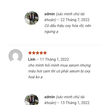
admin
(xác minh chủ tài
khoản)
–
22 Tháng 7, 2022
Có dấu hiệu oxy hóa rồi, nên
ngưng ạ
Được xếp
Linh
–
11 Tháng 1, 2022
hạng
5
5
cho mình hỏi mình mua serum nhưng
sao
màu hơi cam thì có phải serum bị oxy
hoá ko ạ
admin
(xác minh chủ tài
khoản)
–
13 Tháng 1, 2022