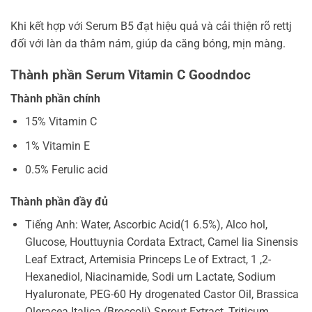
Khi kết hợp với Serum B5 đạt hiệu quả và cải thiện rõ rettj
đối với làn da thâm nám, giúp da căng bóng, mịn màng.
Thành phần Serum Vitamin C Goodndoc
Thành phần chính
15% Vitamin C
1% Vitamin E
0.5% Ferulic acid
Thành phần đầy đủ
Tiếng Anh: Water, Ascorbic Acid(1 6.5%), Alco hol,
Glucose, Houttuynia Cordata Extract, Camel lia Sinensis
Leaf Extract, Artemisia Princeps Le of Extract, 1 ,2-
Hexanediol, Niacinamide, Sodi urn Lactate, Sodium
Hyaluronate, PEG-60 Hy drogenated Castor Oil, Brassica
Oleracea Italica (Broccoli) Sprout Extract, Triticum