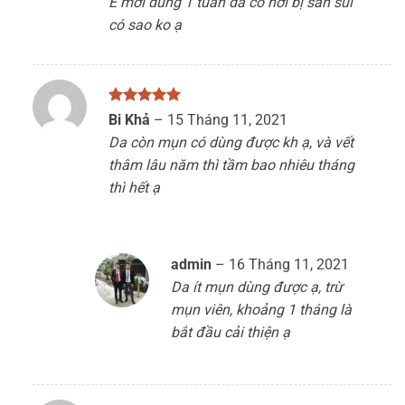
E mới dùng 1 tuần da có hơi bị sần sùi
sao
có sao ko ạ
Được xếp
Bi Khả
–
15 Tháng 11, 2021
hạng
5
5
Da còn mụn có dùng được kh ạ, và vết
sao
thâm lâu năm thì tầm bao nhiêu tháng
thì hết ạ
admin
–
16 Tháng 11, 2021
Da ít mụn dùng được ạ, trừ
mụn viên, khoảng 1 tháng là
bắt đầu cải thiện ạ