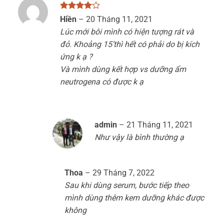
Được
Hiền
–
20 Tháng 11, 2021
xếp hạng
Lúc mới bôi mình có hiện tượng rát và
4
5 sao
đỏ. Khoảng 15’thì hết có phải do bị kích
ứng k ạ ?
Và mình dùng kết hợp vs dưỡng ẩm
neutrogena có được k ạ
admin
–
21 Tháng 11, 2021
Như vậy là bình thường ạ
Thoa
–
29 Tháng 7, 2022
Sau khi dùng serum, bước tiếp theo
mình dùng thêm kem dưỡng khác được
không