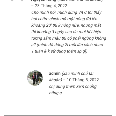
hạng
5
5
–
23 Tháng 4, 2022
sao
Cho mình hỏi, mình dùng Vit C thì thấy
hơi châm chích mà mặt nóng đỏ lên
khoảng 20′ thì k nóng nữa, nhưng mặt
thì khoảng 3 ngày sau da mới hết hiện
tượng sẫm màu thì có phải ngừng không
ạ? (mình đã dùng 2l mỗi lần cách nhau
1 tuần & k sử dụng thêm sp gì)
admin
(xác minh chủ tài
khoản)
–
10 Tháng 5, 2022
chị dùng thêm kem chống
nắng ạ