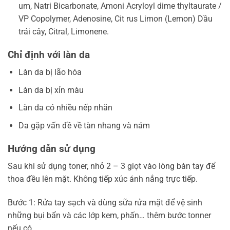
um, Natri Bicarbonate, Amoni Acryloyl dime thyltaurate /
VP Copolymer, Adenosine, Cit rus Limon (Lemon) Dầu
trái cây, Citral, Limonene.
Chỉ định với làn da
Làn da bị lão hóa
Làn da bị xỉn màu
Làn da có nhiều nếp nhăn
Da gặp vấn đề về tàn nhang và nám
Hướng dẫn sử dụng
Sau khi sử dụng toner, nhỏ 2 – 3 giọt vào lòng bàn tay để
thoa đều lên mặt. Không tiếp xúc ánh nắng trực tiếp.
Bước 1: Rửa tay sạch và dùng sữa rửa mặt để vệ sinh
những bụi bẩn và các lớp kem, phấn… thêm bước tonner
nếu có.