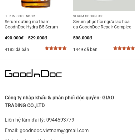
SERUM GOODNDOC
SERUM GOODNDOC
Serum dưỡng mờ thâm
Serum phục hồi ngừa lão hóa
GoodnDoc Hydra B5 Serum
da GoodnDoc Repair Complex
Khoảng
490.000
₫
–
529.000
₫
598.000
₫
giá:
từ
4183 đã bán
1449 đã bán
490.000₫
đến
5.00
out of
5.00
out of
529.000₫
5
5
Công ty nhập khẩu & phân phối độc quyền: GIAO
TRADING CO.,LTD
Liên hệ làm đại lý: 0944593779
Email: goodndoc.vietnam@gmail.com