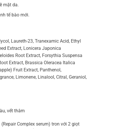
ề mặt da.
nh tế bào mới.
lycol, Laureth-23, Tranexamic Acid, Ethyl
eed Extract, Lonicera Japonica
loides Root Extract, Forsythia Suspensa
Root Extract, Brassica Oleracea Italica
pple) Fruit Extract, Panthenol,
rance, Limonene, Linalool, Citral, Geraniol,
àu, vết thâm
(Repair Complex serum) tron với 2 giọt