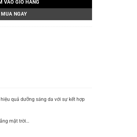
M VÀO GIỎ HÀNG
MUA NGAY
 hiệu quả dưỡng sáng da với sự kết hợp
nắng mặt trời…