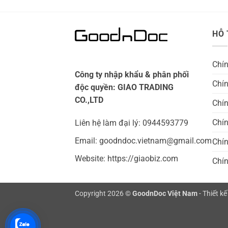
đến
5.00
out of
529.000₫
5
HỖ 
Chí
Công ty nhập khẩu & phân phối
Chín
độc quyền: GIAO TRADING
CO.,LTD
Chín
Chí
Liên hệ làm đại lý: 0944593779
Email: goodndoc.vietnam@gmail.com
Chín
Website: https://giaobiz.com
Chí
Copyright 2026 ©
GoodnDoc Việt Nam
- Thiết k