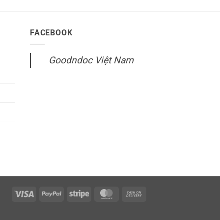
t of
5.00
out of
5
FACEBOOK
Goodndoc Việt Nam
Visa
PayPal
Stripe
MasterCard
Cash
On
Delivery