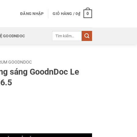
0
ĐĂNG NHẬP
GIỎ HÀNG /
0
₫
Tìm
HỆ GOODNDOC
kiếm:
RUM GOODNDOC
ng sáng GoodnDoc Le
16.5
c Le Parisien Inno C-16.5 số lượng