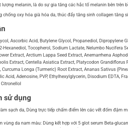
 lượng melanin, là do sự gia tăng các hắc tố melanin bên trên b
 chống oxy hóa già hóa da, thúc đẩy tăng sinh collagen tăng si
ần
ycol, Ascorbic Acid, Butylene Glycol, Propanediol, Dipropylene G
1,2-Hexanediol, Tocopherol, Sodium Lactate, Nelumbo Nucifera S
ower Extract, Arctium Lappa Seed Extract, Anemarrhena Asphode
opolis Extract, Centella Asiatica Extract, Platycodon Grandiflorus 
t, Curcuma Longa (Turmeric) Root Extract, Ananas Sativus (Pinea
lic Acid, Adenosine, PVP, Ethylhexylglycerin, Disodium EDTA, Frag
Citronellol
n sử dụng
làm sạch da, Dùng trực tiếp chấm điểm lên các vết đốm đậm m
n vùng da nam màu: Dùng kết hợp với 5 glot serum Beta-glucan 