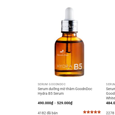
+
+
SERUM GOODNDOC
SERU
Serum dưỡng mờ thâm GoodnDoc
Seru
Hydra B5 Serum
Goodn
Whit
Khoảng
490.000
₫
–
529.000
₫
484.
giá:
từ
4182 đã bán
2278
490.000₫