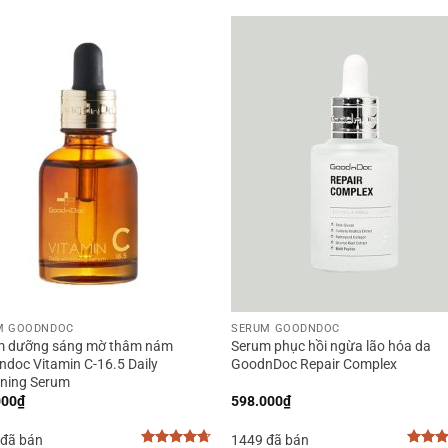
+
M GOODNDOC
SERUM GOODNDOC
m dưỡng sáng mờ thâm nám
Serum phục hồi ngừa lão hóa da
doc Vitamin C-16.5 Daily
GoodnDoc Repair Complex
ening Serum
000
₫
598.000
₫
 đã bán
1449 đã bán