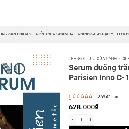
ÒNG SẢN PHẨM
KIẾN THỨC CHĂM DA
CHÍNH SÁCH ĐẠI LÝ
LIÊN 
TRANG CHỦ
/
CỬA HÀNG
/
SE
Serum dưỡng trắ
Parisien Inno C-
0
363 đã bán
0
628.000
₫
out
of
5
Serum dưỡng trắng sáng GoodnDo