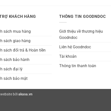
4.70
out
5.00
ou
of 5
5
TRỢ KHÁCH HÀNG
THÔNG TIN GOODNDOC
nh sách mua hàng
Giới thiệu về thương hiệu
Goodndoc
h sách giao hàng
Liên hệ Goodndoc
h sách đổi trả & Hoàn tiền
Tài khoản
nh sách bảo hành
Thông tin thanh toán
h sách đại lý
nh sách bảo mật
ế website bởi
akasa.vn