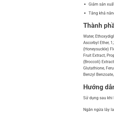
Giảm sản xuất
Tăng khả năng
Thành ph
Water, Ethoxydigl
Ascorbyl Ether, 
(Honeysuckle) Fl
Fruit Extract, Pr
(Broccoli) Extrac
Glutathione, Feru
Benzyl Benzoate, 
Hướng dẫ
Sử dụng sau khi 
Ngăn ngừa lây la