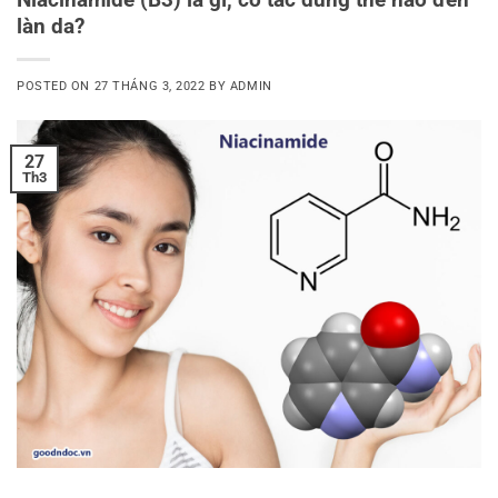
làn da?
POSTED ON
27 THÁNG 3, 2022
BY
ADMIN
27
Th3