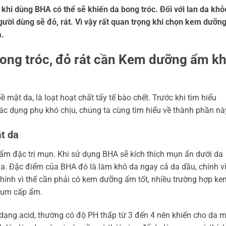
khi dùng BHA có thể sẽ khiến da bong tróc. Đối với lan da khỏ
gười dùng sẽ đỏ, rát. Vì vậy rất quan trọng khi chọn kem dưỡn
a.
bong tróc, đỏ rát cần Kem dưỡng ẩm kh
ề mặt da, là loạt hoạt chất tẩy tế bào chết. Trước khi tìm hiểu
ác dụng phụ khó chịu, chúng ta cùng tìm hiểu về thành phần nà
t da
hẩm đặc trị mụn. Khi sử dụng BHA sẽ kích thích mụn ẩn dưới da
a. Đặc điểm của BHA đó là làm khô da ngay cả da dầu, chính v
 Chính vì thế cần phải có kem dưỡng ẩm tốt, nhiều trường hợp ke
rum cấp ẩm.
1 dạng acid, thường có độ PH thấp từ 3 đến 4 nên khiến cho da 