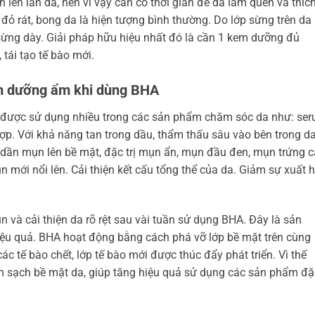
ên làn da, nên vì vậy cần có thời gian để da làm quen và thíc
 đỏ rát, bong da là hiện tượng bình thường. Do lớp sừng trên da 
 sừng dày. Giải pháp hữu hiệu nhất đó là cần 1 kem dưỡng đủ
 tái tạo tế bào mới.
em dưỡng ẩm khi dùng BHA
ã được sử dụng nhiều trong các sản phẩm chăm sóc da như: ser
ợp. Với khả năng tan trong dầu, thẩm thấu sâu vào bên trong da
y dần mụn lên bề mặt, đặc trị mụn ẩn, mụn đầu đen, mụn trứng c
 mới nổi lên. Cải thiện kết cấu tổng thể của da. Giảm sự xuất h
ụn và cải thiện da rõ rệt sau vài tuần sử dụng BHA. Đây là sản
ệu quả. BHA hoạt động bằng cách phá vỡ lớp bề mặt trên cùng
ác tế bào chết, lớp tế bào mới được thúc đẩy phát triển. Vì thế
m sạch bề mặt da, giúp tăng hiệu quả sử dụng các sản phẩm đặ