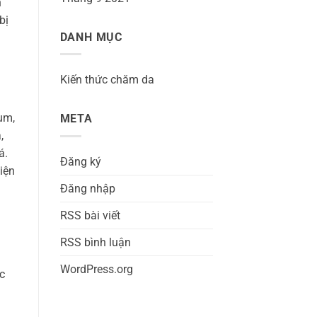
h
bị
DANH MỤC
Kiến thức chăm da
um,
META
,
á.
Đăng ký
iện
Đăng nhập
RSS bài viết
RSS bình luận
WordPress.org
c