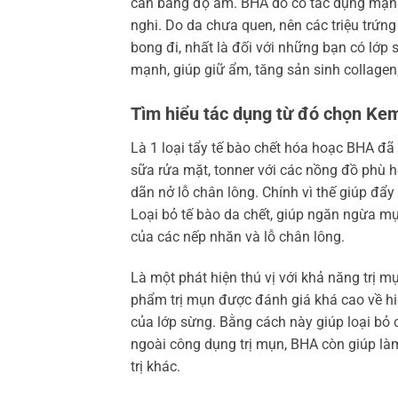
cân bằng độ ẩm. BHA do có tác dụng mạnh l
nghi. Do da chưa quen, nên các triệu trứng
bong đi, nhất là đối với những bạn có lớp
mạnh, giúp giữ ẩm, tăng sản sinh collagen,
Tìm hiểu tác dụng từ đó chọn K
Là 1 loại tẩy tế bào chết hóa hoạc BHA đ
sữa rửa mặt, tonner với các nồng đồ phù h
dãn nở lỗ chân lông. Chính vì thế giúp đẩ
Loại bỏ tế bào da chết, giúp ngăn ngừa mụn
của các nếp nhăn và lỗ chân lông.
Là một phát hiện thú vị với khả năng trị m
phẩm trị mụn được đánh giá khá cao về hi
của lớp sừng. Bằng cách này giúp loại bỏ c
ngoài công dụng trị mụn, BHA còn giúp là
trị khác.