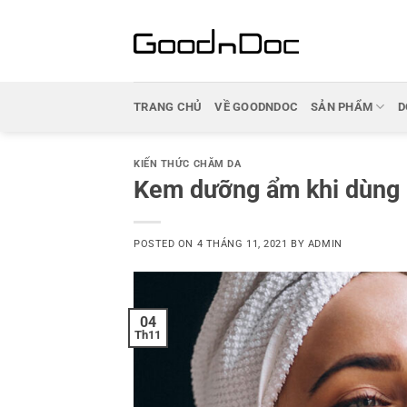
Skip
to
content
TRANG CHỦ
VỀ GOODNDOC
SẢN PHẨM
D
KIẾN THỨC CHĂM DA
Kem dưỡng ẩm khi dùng B
POSTED ON
4 THÁNG 11, 2021
BY
ADMIN
04
Th11