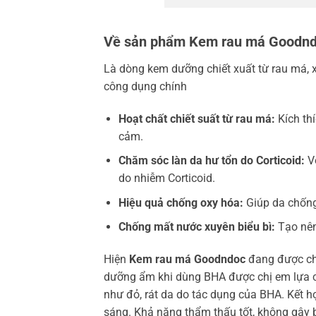
Về sản phẩm Kem rau má Goodn
Là dòng kem dưỡng chiết xuất từ rau má, 
công dụng chính
Hoạt chất chiết suất từ rau má:
Kích thí
cảm.
Chăm sóc làn da hư tổn do Corticoid:
Vớ
do nhiễm Corticoid.
Hiệu quả chống oxy hóa:
Giúp da chống 
Chống mất nước xuyên biểu bì:
Tạo nên
Hiện
Kem rau má Goodndoc
đang được chị
dưỡng ẩm khi dùng BHA được chị em lựa ch
như đỏ, rát da do tác dụng của BHA. Kết 
sáng. Khả năng thẩm thấu tốt, không gây 