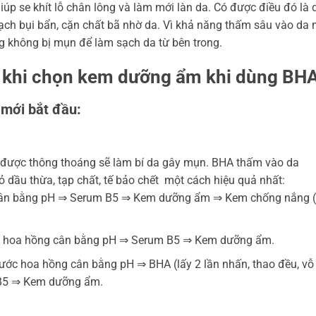
úp se khít lỗ chân lông và làm mới làn da. Có được điều đó là 
 sạch bụi bẩn, cặn chất bã nhờ da. Vì khả năng thấm sâu vào da
 không bị mụn để làm sạch da từ bên trong.
 khi chọn kem dưỡng ẩm khi dùng BH
mới bắt đầu:
 được thông thoáng sẽ làm bí da gây mụn. BHA thấm vào da
ỏ dầu thừa, tạp chất, tế bảo chết một cách hiệu quả nhất:
cân bằng pH ⇒ Serum B5 ⇒ Kem dưỡng ẩm ⇒ Kem chống nắng (
ước hoa hồng cân bằng pH ⇒ Serum B5 ⇒ Kem dưỡng ẩm.
Nước hoa hồng cân bằng pH ⇒ BHA (lấy 2 lần nhấn, thao đều, vỗ
 B5 ⇒ Kem dưỡng ẩm.