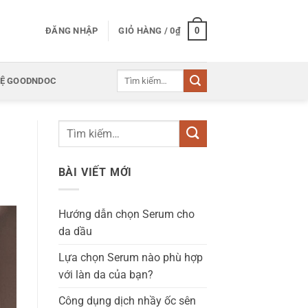
0
ĐĂNG NHẬP
GIỎ HÀNG /
0
₫
Tìm
HỆ GOODNDOC
kiếm:
BÀI VIẾT MỚI
Hướng dẫn chọn Serum cho
da dầu
Lựa chọn Serum nào phù hợp
với làn da của bạn?
Công dụng dịch nhầy ốc sên