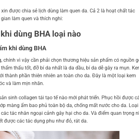
h xin được chia sẻ lịch dùng làm quen da. Cả 2 là hoạt chất tác
 gian làm quen và thích nghi:
hi dùng BHA loại nào
 ẩm khi dùng BHA
ng, chính vì vậy cần phải chọn thương hiệu sản phẩm có nguồn g
hẩm thấu tốt, đỡ bí da nhất là da dầu, bí da dễ gây ra mụn. K
 thành phần thiên nhiên an toàn cho da. Đây là một loại kem
óc và làm mịn nhăn.
sản sinh collagen tái tạo tế nào mới phát triển. Phục hồi được c
lớp màng ẩm bao phủ toàn bộ da, chống mất nước cho da. Loại
và các tác nhân ngoại cảnh gây hại cho da. Và điểm quan trọng n
 được các tác dụng phu như đỏ, rát da.