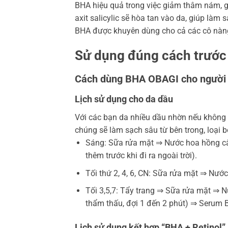
BHA hiệu quả trong việc giảm thâm nám, gi
axit salicylic sẽ hòa tan vào da, giúp làm
BHA được khuyên dùng cho cả các cô nàng
Sử dụng đúng cách trước
Cách dùng BHA OBAGI cho người 
Lịch sử dụng cho da dầu
Với các bạn da nhiều dầu nhờn nếu không
chúng sẽ làm sạch sâu từ bên trong, loại b
Sáng: Sữa rửa mặt ⇒ Nước hoa hồng 
thêm trước khi đi ra ngoài trời).
Tối thứ 2, 4, 6, CN: Sữa rửa mặt ⇒ N
Tối 3,5,7: Tẩy trang ⇒ Sữa rửa mặt ⇒ 
thẩm thấu, đợi 1 đến 2 phút) ⇒ Serum
Lịch sử dụng kết hợp “BHA + Retinol”