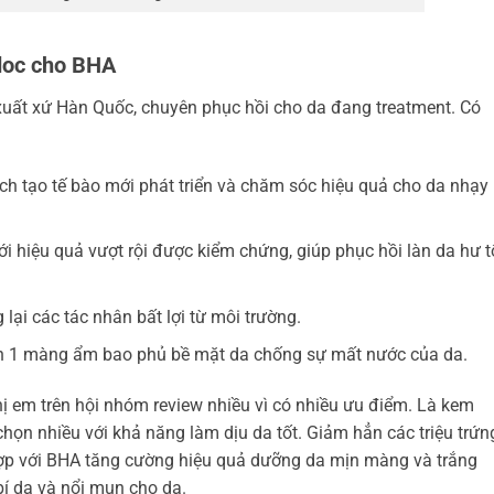
doc cho BHA
xuất xứ Hàn Quốc, chuyên phục hồi cho da đang treatment. Có
ch tạo tế bào mới phát triển và chăm sóc hiệu quả cho da nhạy
i hiệu quả vượt rội được kiểm chứng, giúp phục hồi làn da hư 
lại các tác nhân bất lợi từ môi trường.
 1 màng ẩm bao phủ bề mặt da chống sự mất nước của da.
 em trên hội nhóm review nhiều vì có nhiều ưu điểm. Là kem
ọn nhiều với khả năng làm dịu da tốt. Giảm hẳn các triệu trứn
hợp với BHA tăng cường hiệu quả dưỡng da mịn màng và trắng
bí da và nổi mụn cho da.