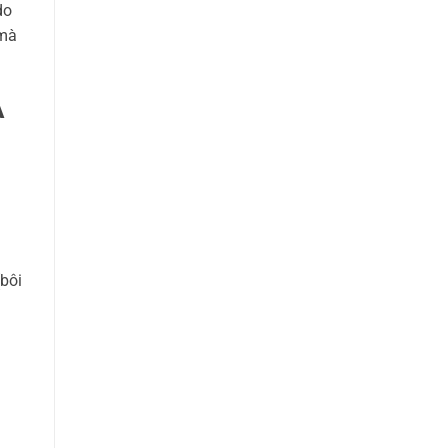
do
 mà
A
bôi